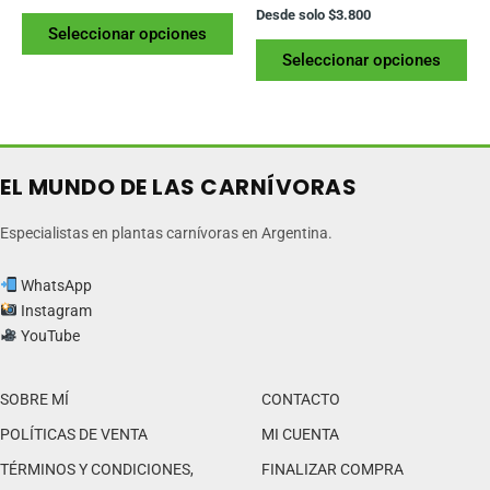
Desde solo
$
3.800
Este
Seleccionar opciones
producto
Es
Seleccionar opciones
tiene
pr
varias
tie
variantes.
var
Las
var
opciones
La
EL MUNDO DE LAS CARNÍVORAS
se
op
pueden
se
Especialistas en plantas carnívoras en Argentina.
elegir
pu
en
ele
WhatsApp
la
en
Instagram
página
la
YouTube
del
pág
producto
del
SOBRE MÍ
CONTACTO
pr
POLÍTICAS DE VENTA
MI CUENTA
TÉRMINOS Y CONDICIONES,
FINALIZAR COMPRA