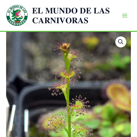
Ir
𝐄𝐋 𝐌𝐔𝐍𝐃𝐎 𝐃𝐄 𝐋𝐀𝐒
al
𝐂𝐀𝐑𝐍𝐈𝐕𝐎𝐑𝐀𝐒
contenido