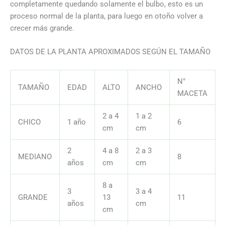
completamente quedando solamente el bulbo, esto es un
proceso normal de la planta, para luego en otoño volver a
crecer más grande.
DATOS DE LA PLANTA APROXIMADOS SEGÚN EL TAMAÑO
N°
TAMAÑO
EDAD
ALTO
ANCHO
MACETA
2 a 4
1 a 2
CHICO
1 año
6
cm
cm
2
4 a 8
2 a 3
MEDIANO
8
años
cm
cm
8 a
3
3 a 4
GRANDE
13
11
años
cm
cm