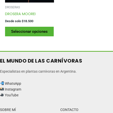
la
la
página
pág
DROSERAS
del
del
DROSERA MOOREI
producto
pr
Desde solo
$
18.500
Este
Seleccionar opciones
producto
tiene
varias
variantes.
Las
EL MUNDO DE LAS CARNÍVORAS
opciones
se
Especialistas en plantas carnívoras en Argentina.
pueden
elegir
WhatsApp
en
Instagram
la
YouTube
página
del
SOBRE MÍ
CONTACTO
producto