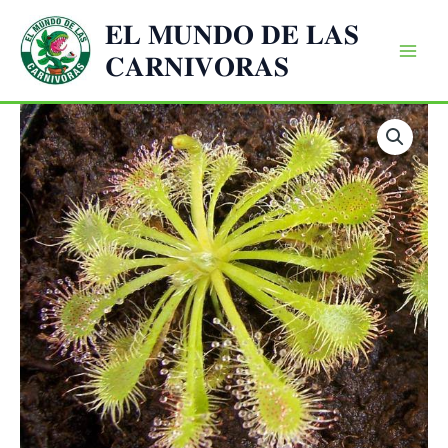
Ir
𝐄𝐋 𝐌𝐔𝐍𝐃𝐎 𝐃𝐄 𝐋𝐀𝐒
al
𝐂𝐀𝐑𝐍𝐈𝐕𝐎𝐑𝐀𝐒
contenido