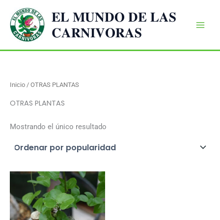
Ir
𝐄𝐋 𝐌𝐔𝐍𝐃𝐎 𝐃𝐄 𝐋𝐀𝐒
al
𝐂𝐀𝐑𝐍𝐈𝐕𝐎𝐑𝐀𝐒
contenido
Inicio
/ OTRAS PLANTAS
OTRAS PLANTAS
Mostrando el único resultado