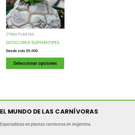
OTRAS PLANTAS
DIOSCOREA ELEPHANTIPES
Desde solo
$
9.000
Este
Seleccionar opciones
producto
tiene
varias
variantes.
Las
opciones
se
EL MUNDO DE LAS CARNÍVORAS
pueden
elegir
Especialistas en plantas carnívoras en Argentina.
en