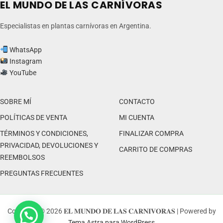
EL MUNDO DE LAS CARNÍVORAS
en
en
la
la
Especialistas en plantas carnívoras en Argentina.
página
pág
del
del
WhatsApp
producto
pr
Instagram
YouTube
SOBRE MÍ
CONTACTO
POLÍTICAS DE VENTA
MI CUENTA
TÉRMINOS Y CONDICIONES,
FINALIZAR COMPRA
PRIVACIDAD, DEVOLUCIONES Y
CARRITO DE COMPRAS
REEMBOLSOS
PREGUNTAS FRECUENTES
Copyright © 2026 𝐄𝐋 𝐌𝐔𝐍𝐃𝐎 𝐃𝐄 𝐋𝐀𝐒 𝐂𝐀𝐑𝐍𝐈𝐕𝐎𝐑𝐀𝐒 | Powered by
Tema Astra para WordPress