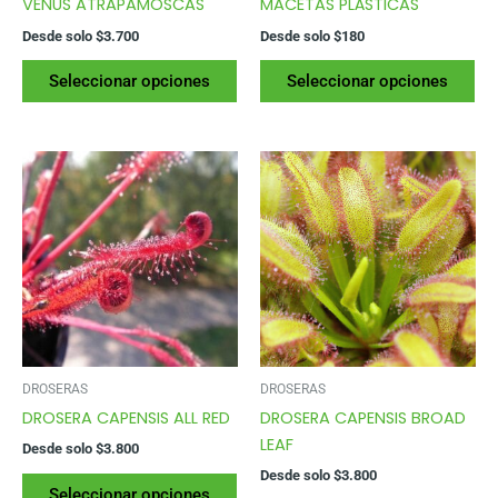
VENUS ATRAPAMOSCAS
MACETAS PLÁSTICAS
Desde solo
$
3.700
Desde solo
$
180
Este
Es
Seleccionar opciones
Seleccionar opciones
producto
pr
tiene
tie
varias
var
variantes.
var
Las
La
opciones
op
se
se
pueden
pu
elegir
ele
en
en
la
la
página
pág
DROSERAS
DROSERAS
del
del
DROSERA CAPENSIS ALL RED
DROSERA CAPENSIS BROAD
producto
pr
LEAF
Desde solo
$
3.800
Desde solo
$
3.800
Este
Seleccionar opciones