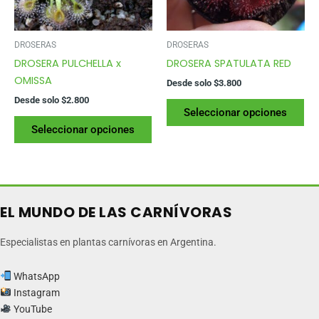
en
en
la
la
página
pág
DROSERAS
DROSERAS
del
del
DROSERA PULCHELLA x
DROSERA SPATULATA RED
producto
pr
OMISSA
Desde solo
$
3.800
Desde solo
$
2.800
Es
Seleccionar opciones
Este
pr
Seleccionar opciones
producto
tie
tiene
var
varias
var
variantes.
La
Las
op
EL MUNDO DE LAS CARNÍVORAS
opciones
se
se
pu
Especialistas en plantas carnívoras en Argentina.
pueden
ele
elegir
en
WhatsApp
en
la
Instagram
la
pág
YouTube