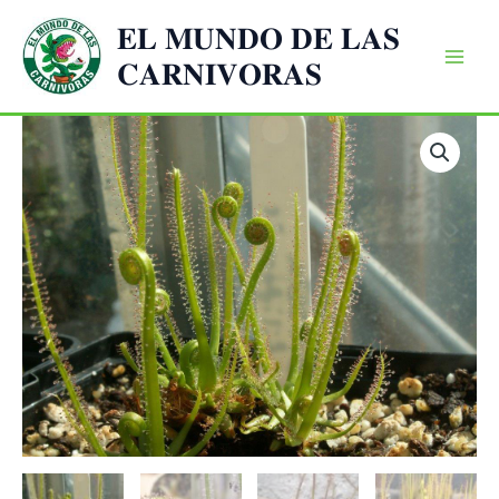
Ir
𝐄𝐋 𝐌𝐔𝐍𝐃𝐎 𝐃𝐄 𝐋𝐀𝐒
al
𝐂𝐀𝐑𝐍𝐈𝐕𝐎𝐑𝐀𝐒
contenido