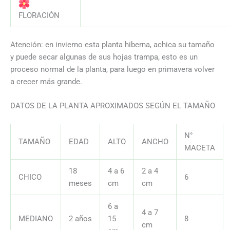
AAAAAAAAAAAAAAAAAAAAAAAAAAA
FLORACIÓN
Atención: en invierno esta planta hiberna, achica su tamaño
y puede secar algunas de sus hojas trampa, esto es un
proceso normal de la planta, para luego en primavera volver
a crecer más grande.
DATOS DE LA PLANTA APROXIMADOS SEGÚN EL TAMAÑO
N°
TAMAÑO
EDAD
ALTO
ANCHO
MACETA
18
4 a 6
2 a 4
CHICO
6
meses
cm
cm
6 a
4 a 7
MEDIANO
2 años
15
8
cm