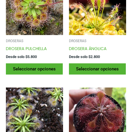
DROSERAS
DROSERAS
DROSERA PULCHELLA
DROSERA ÁNGLICA
Desde solo
$
5.800
Desde solo
$
2.800
Este
Es
Seleccionar opciones
Seleccionar opciones
producto
pr
tiene
tie
varias
var
variantes.
var
Las
La
opciones
op
se
se
pueden
pu
elegir
ele