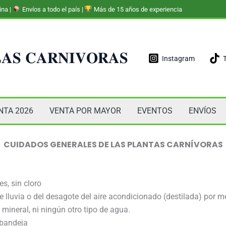
ina |
Envíos a todo el país |
Más de 15 años de experiencia
𝐀𝐒 𝐂𝐀𝐑𝐍𝐈𝐕𝐎𝐑𝐀𝐒
Instagram
NTA 2026
VENTA POR MAYOR
EVENTOS
ENVÍOS
CUIDADOS GENERALES DE LAS PLANTAS CARNÍVORAS
s, sin cloro
e lluvia o del desagote del aire acondicionado (destilada) por 
mineral, ni ningún otro tipo de agua.
 bandeja