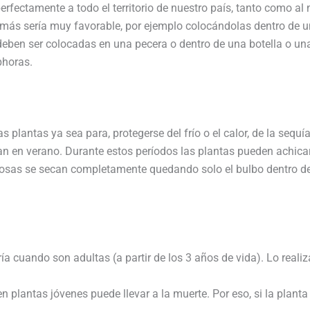
rfectamente a todo el territorio de nuestro país, tanto como al 
lgo más sería muy favorable, por ejemplo colocándolas dentro de 
ben ser colocadas en una pecera o dentro de una botella o una 
phoras.
 plantas ya sea para, protegerse del frío o el calor, de la sequía
an en verano. Durante estos períodos las plantas pueden achicar
rosas se secan completamente quedando solo el bulbo dentro del
ría cuando son adultas (a partir de los 3 años de vida). Lo rea
en plantas jóvenes puede llevar a la muerte. Por eso, si la plant