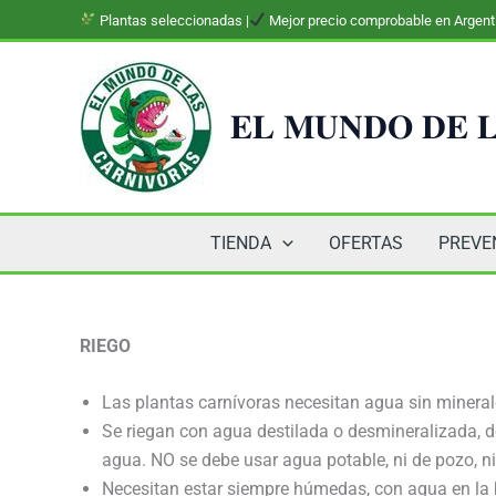
Ir
Plantas seleccionadas |
Mejor precio comprobable en Argent
al
contenido
𝐄𝐋 𝐌𝐔𝐍𝐃𝐎 𝐃𝐄 𝐋
TIENDA
OFERTAS
PREVE
RIEGO
Las plantas carnívoras necesitan agua sin minerale
Se riegan con agua destilada o desmineralizada, d
agua. NO se debe usar agua potable, ni de pozo, ni 
Necesitan estar siempre húmedas, con agua en la