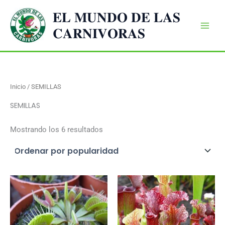
Ir
𝐄𝐋 𝐌𝐔𝐍𝐃𝐎 𝐃𝐄 𝐋𝐀𝐒
al
𝐂𝐀𝐑𝐍𝐈𝐕𝐎𝐑𝐀𝐒
contenido
Inicio
/ SEMILLAS
SEMILLAS
Ordenado
Mostrando los 6 resultados
por
popularidad