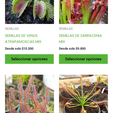
SEMILLAS
SEMILLAS
SEMILLAS DE VENUS
SEMILLAS DE SARRACENIA
ATRAPAMOSCAS MIX
MIX
Desde solo
$
15.500
Desde solo
$
9.800
Este
Es
Seleccionar opciones
Seleccionar opciones
producto
pr
tiene
tie
varias
var
variantes.
var
Las
La
opciones
op
se
se
pueden
pu
elegir
ele