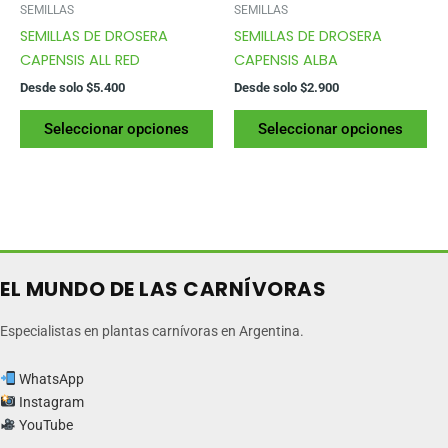
página
pág
SEMILLAS
SEMILLAS
del
del
SEMILLAS DE DROSERA
SEMILLAS DE DROSERA
producto
pr
CAPENSIS ALL RED
CAPENSIS ALBA
Desde solo
$
5.400
Desde solo
$
2.900
Este
Es
Seleccionar opciones
Seleccionar opciones
producto
pr
tiene
tie
varias
var
variantes.
var
Las
La
opciones
op
se
se
EL MUNDO DE LAS CARNÍVORAS
pueden
pu
elegir
ele
Especialistas en plantas carnívoras en Argentina.
en
en
la
la
WhatsApp
página
pág
Instagram
YouTube
del
del