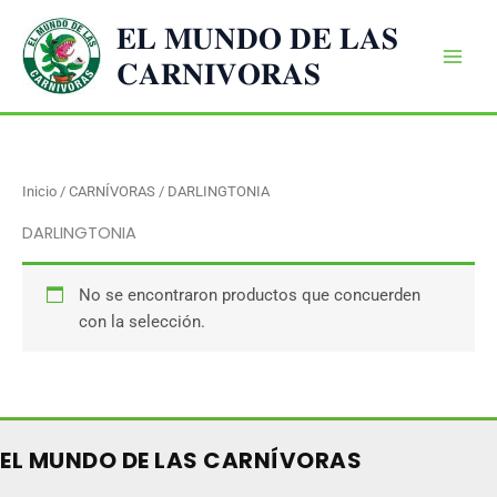
Ir
𝐄𝐋 𝐌𝐔𝐍𝐃𝐎 𝐃𝐄 𝐋𝐀𝐒
al
𝐂𝐀𝐑𝐍𝐈𝐕𝐎𝐑𝐀𝐒
contenido
Inicio
/
CARNÍVORAS
/ DARLINGTONIA
DARLINGTONIA
No se encontraron productos que concuerden
con la selección.
EL MUNDO DE LAS CARNÍVORAS