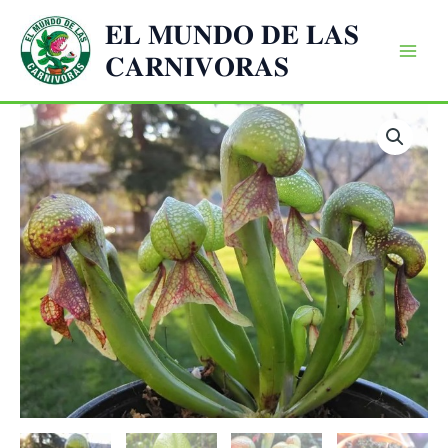
Ir
𝐄𝐋 𝐌𝐔𝐍𝐃𝐎 𝐃𝐄 𝐋𝐀𝐒
al
𝐂𝐀𝐑𝐍𝐈𝐕𝐎𝐑𝐀𝐒
contenido