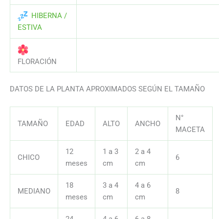
HIBERNA /
AAAAAAAAAAAAAAAAAAAAAAAAAAA
ESTIVA
AAAAAAAAAAAAAAAAAAAAAAAAAAA
FLORACIÓN
DATOS DE LA PLANTA APROXIMADOS SEGÚN EL TAMAÑO
N°
TAMAÑO
EDAD
ALTO
ANCHO
MACETA
12
1 a 3
2 a 4
CHICO
6
meses
cm
cm
18
3 a 4
4 a 6
MEDIANO
8
meses
cm
cm
24
4 a 6
6 a 8