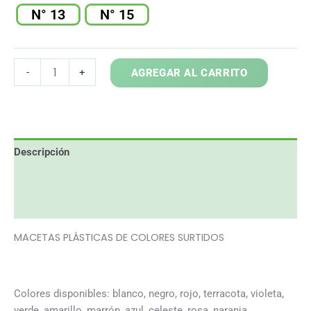
N° 13
N° 15
MACETAS
-
+
AGREGAR AL CARRITO
PLÁSTICAS
cantidad
Descripción
Información adicional
Valoraciones (0)
MACETAS PLÁSTICAS DE COLORES SURTIDOS
Colores disponibles: blanco, negro, rojo, terracota, violeta,
verde, amarillo, marrón, azul, celeste, rosa, naranja,…