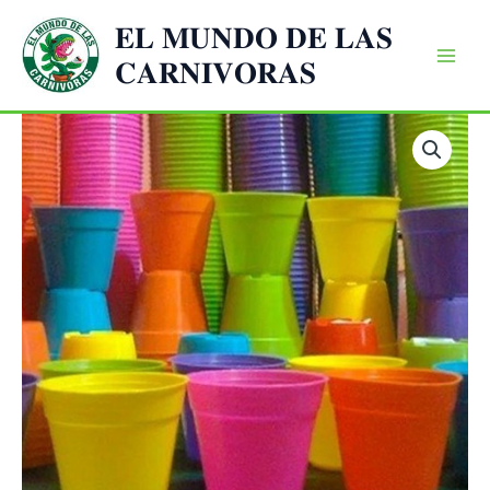
Ir
𝐄𝐋 𝐌𝐔𝐍𝐃𝐎 𝐃𝐄 𝐋𝐀𝐒
al
𝐂𝐀𝐑𝐍𝐈𝐕𝐎𝐑𝐀𝐒
contenido