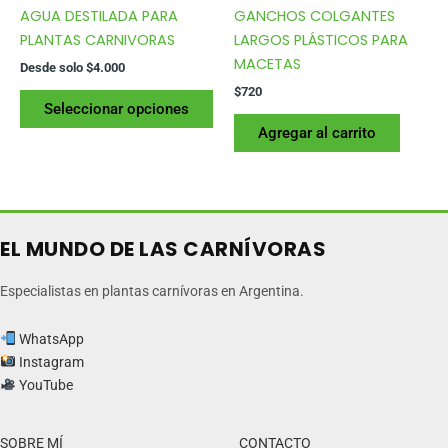
del
AGUA DESTILADA PARA
GANCHOS COLGANTES
producto
PLANTAS CARNIVORAS
LARGOS PLÁSTICOS PARA
MACETAS
Desde solo
$
4.000
$
720
Este
Seleccionar opciones
producto
Agregar al carrito
tiene
varias
variantes.
Las
opciones
EL MUNDO DE LAS CARNÍVORAS
se
pueden
Especialistas en plantas carnívoras en Argentina.
elegir
en
WhatsApp
la
Instagram
página
YouTube
del
producto
SOBRE MÍ
CONTACTO