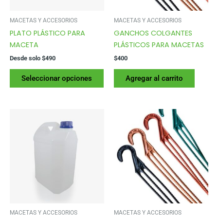
MACETAS Y ACCESORIOS
MACETAS Y ACCESORIOS
PLATO PLÁSTICO PARA
GANCHOS COLGANTES
MACETA
PLÁSTICOS PARA MACETAS
Desde solo
$
490
$
400
Este
Seleccionar opciones
Agregar al carrito
producto
tiene
varias
variantes.
Las
opciones
se
pueden
elegir
en
la
página
MACETAS Y ACCESORIOS
MACETAS Y ACCESORIOS