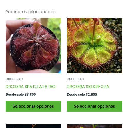
Productos relacionados
DROSERAS
DROSERAS
DROSERA SPATULATA RED
DROSERA SESSILIFOLIA
Desde solo
$
3.800
Desde solo
$
2.800
Este
Es
Seleccionar opciones
Seleccionar opciones
producto
pr
tiene
tie
varias
var