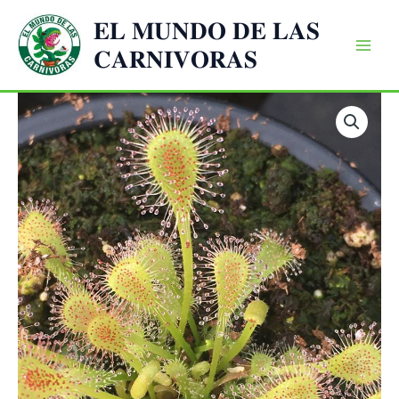
Ir
𝐄𝐋 𝐌𝐔𝐍𝐃𝐎 𝐃𝐄 𝐋𝐀𝐒
al
𝐂𝐀𝐑𝐍𝐈𝐕𝐎𝐑𝐀𝐒
contenido