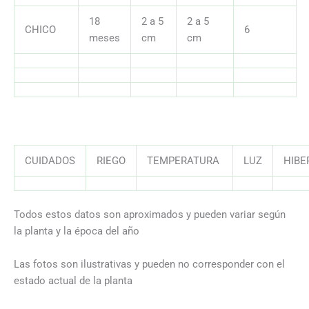
18
2 a 5
2 a 5
CHICO
6
meses
cm
cm
CUIDADOS
RIEGO
TEMPERATURA
LUZ
HIB
Todos estos datos son aproximados y pueden variar según
la planta y la época del año
Las fotos son ilustrativas y pueden no corresponder con el
estado actual de la planta