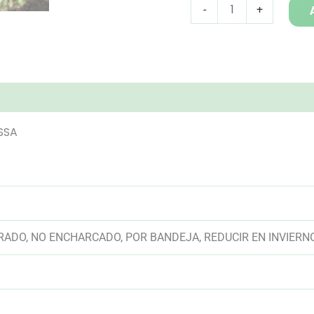
DROSERA
-
+
PULCHELLA
x
OMISSA
cantidad
 (0)
SSA
ADO, NO ENCHARCADO, POR BANDEJA, REDUCIR EN INVIERN
AAAAAAAAAAAAAAAAAAAAAAAAAAAAAAAAAAAAAAAAAAAAA
AAAAAAAAAAAAAAAAAAAAAAAAAAAAAAAAAAAAAAAAAAAAA