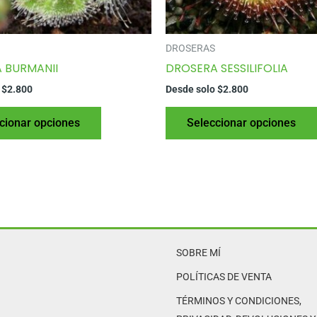
DROSERAS
 BURMANII
DROSERA SESSILIFOLIA
o
$
2.800
Desde solo
$
2.800
Este
cionar opciones
Seleccionar opciones
producto
tiene
varias
variantes.
Las
opciones
se
SOBRE MÍ
pueden
elegir
POLÍTICAS DE VENTA
en
TÉRMINOS Y CONDICIONES,
la