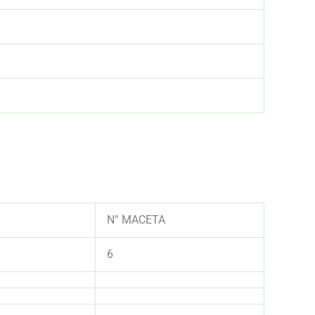
AAA
AAA
N° MACETA
6