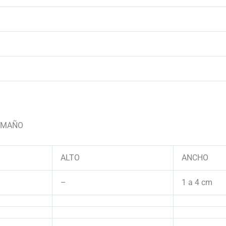
AAAAAAAAAAAAAAAAAAAAAAAAAAAAAAAAAAAAAAAAAAAAA
AAAAAAAAAAAAAAAAAAAAAAAAAAAAAAAAAAAAAAAAAAAAA
TAMAÑO
ALTO
ANCHO
–
1 a 4 cm