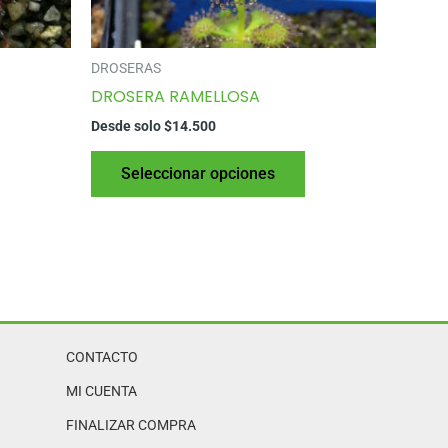
DROSERAS
DROSERA RAMELLOSA
Desde solo
$
14.500
Este
Este
Seleccionar opciones
producto
producto
tiene
tiene
varias
varias
variantes.
variantes.
Las
Las
opciones
opciones
se
se
CONTACTO
pueden
pueden
elegir
elegir
MI CUENTA
en
en
FINALIZAR COMPRA
la
la