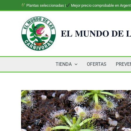
Ir
Plantas seleccionadas |
Mejor precio comprobable en Argent
al
contenido
𝐄𝐋 𝐌𝐔𝐍𝐃𝐎 𝐃𝐄 𝐋
TIENDA
OFERTAS
PREVE