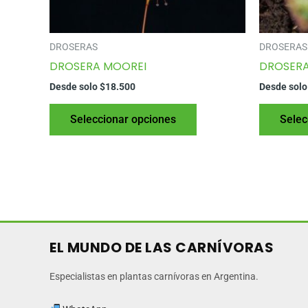
DROSERAS
DROSERAS
DROSERA MOOREI
DROSERA
Desde solo
$
18.500
Desde sol
Este
Seleccionar opciones
Selec
producto
tiene
varias
variantes.
Las
opciones
se
EL MUNDO DE LAS CARNÍVORAS
pueden
elegir
Especialistas en plantas carnívoras en Argentina.
en
la