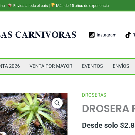
ina |
Envíos a todo el país |
Más de 15 años de experiencia
𝐀𝐒 𝐂𝐀𝐑𝐍𝐈𝐕𝐎𝐑𝐀𝐒
Instagram
NTA 2026
VENTA POR MAYOR
EVENTOS
ENVÍOS
DROSERAS
DROSERA 
Desde solo
$
2.