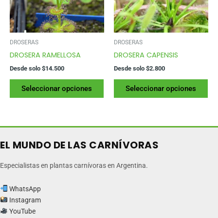
elegir
ele
en
en
la
la
página
pág
DROSERAS
DROSERAS
del
del
DROSERA RAMELLOSA
DROSERA CAPENSIS
producto
pr
Desde solo
$
14.500
Desde solo
$
2.800
Este
Es
Seleccionar opciones
Seleccionar opciones
producto
pr
tiene
tie
varias
var
variantes.
var
Las
La
EL MUNDO DE LAS CARNÍVORAS
opciones
op
se
se
Especialistas en plantas carnívoras en Argentina.
pueden
pu
elegir
ele
WhatsApp
en
en
Instagram
la
la
YouTube