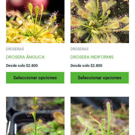
DROSERAS
DROSERAS
DROSERA ÁNGLICA
DROSERA NIDIFORMIS
Desde solo
$
2.800
Desde solo
$
2.800
Este
Es
Seleccionar opciones
Seleccionar opciones
producto
pr
tiene
tie
varias
var
variantes.
var
Las
La
opciones
op
se
se
pueden
pu