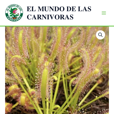
Ir
𝐄𝐋 𝐌𝐔𝐍𝐃𝐎 𝐃𝐄 𝐋𝐀𝐒
al
𝐂𝐀𝐑𝐍𝐈𝐕𝐎𝐑𝐀𝐒
contenido