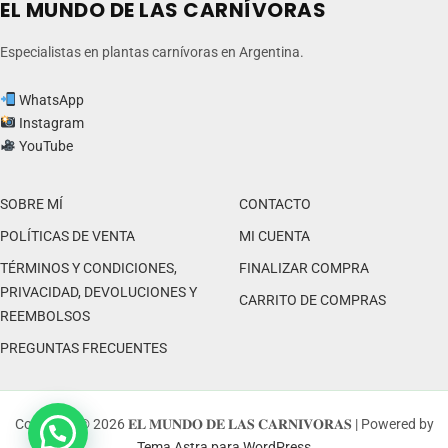
EL MUNDO DE LAS CARNÍVORAS
en
en
la
la
Especialistas en plantas carnívoras en Argentina.
página
pág
del
del
WhatsApp
producto
pr
Instagram
YouTube
SOBRE MÍ
CONTACTO
POLÍTICAS DE VENTA
MI CUENTA
TÉRMINOS Y CONDICIONES,
FINALIZAR COMPRA
PRIVACIDAD, DEVOLUCIONES Y
CARRITO DE COMPRAS
REEMBOLSOS
PREGUNTAS FRECUENTES
Copyright © 2026 𝐄𝐋 𝐌𝐔𝐍𝐃𝐎 𝐃𝐄 𝐋𝐀𝐒 𝐂𝐀𝐑𝐍𝐈𝐕𝐎𝐑𝐀𝐒 | Powered by
Tema Astra para WordPress