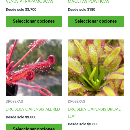
VENUS ATRAPAMOSCAS
MACETAS PLÁSTICAS
Desde solo
$
3.700
Desde solo
$
180
Este
Es
Seleccionar opciones
Seleccionar opciones
producto
pr
tiene
tie
varias
var
variantes.
var
Las
La
opciones
op
se
se
pueden
pu
elegir
ele
en
en
la
la
página
pág
DROSERAS
DROSERAS
del
del
DROSERA CAPENSIS ALL RED
DROSERA CAPENSIS BROAD
producto
pr
LEAF
Desde solo
$
3.800
Desde solo
$
3.800
Este
Seleccionar opciones