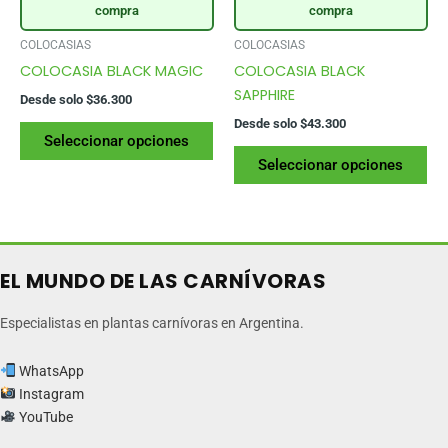
compra
compra
COLOCASIAS
COLOCASIAS
COLOCASIA BLACK MAGIC
COLOCASIA BLACK
SAPPHIRE
Desde solo
$
36.300
Desde solo
$
43.300
Este
Seleccionar opciones
producto
Es
Seleccionar opciones
tiene
pr
varias
tie
variantes.
var
Las
var
opciones
La
EL MUNDO DE LAS CARNÍVORAS
se
op
pueden
se
Especialistas en plantas carnívoras en Argentina.
elegir
pu
en
ele
WhatsApp
la
en
Instagram
página
la
YouTube
del
pág