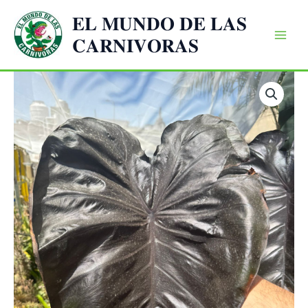
Ir
𝐄𝐋 𝐌𝐔𝐍𝐃𝐎 𝐃𝐄 𝐋𝐀𝐒
al
𝐂𝐀𝐑𝐍𝐈𝐕𝐎𝐑𝐀𝐒
contenido