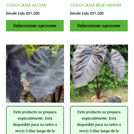
COLOCASIA ALOHA
COLOCASIA BLUE HAWAII
Desde solo
$
31.200
Desde solo
$
31.200
Este
Es
Seleccionar opciones
Seleccionar opciones
producto
pr
tiene
tie
varias
var
variantes.
var
Las
La
opciones
op
se
se
pueden
pu
elegir
ele
en
en
la
la
página
pág
Este producto se prepara
Este producto se prepara
del
del
especialmente. Está
especialmente. Está
producto
pr
disponible para su retiro o
disponible para su retiro o
envío 3 días luego de la
envío 3 días luego de la