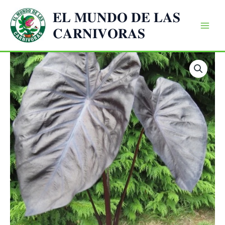
Ir
𝐄𝐋 𝐌𝐔𝐍𝐃𝐎 𝐃𝐄 𝐋𝐀𝐒
al
𝐂𝐀𝐑𝐍𝐈𝐕𝐎𝐑𝐀𝐒
contenido