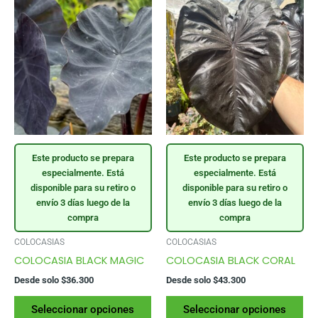
Este producto se prepara
Este producto se prepara
especialmente. Está
especialmente. Está
disponible para su retiro o
disponible para su retiro o
envío 3 días luego de la
envío 3 días luego de la
compra
compra
COLOCASIAS
COLOCASIAS
COLOCASIA BLACK MAGIC
COLOCASIA BLACK CORAL
Desde solo
$
36.300
Desde solo
$
43.300
Este
Es
Seleccionar opciones
Seleccionar opciones
producto
pr