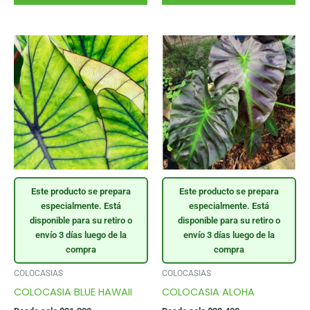
tiene
tie
varias
var
variantes.
var
Las
La
opciones
op
se
se
pueden
pu
elegir
ele
en
en
la
la
página
pág
Este producto se prepara
Este producto se prepara
del
del
especialmente. Está
especialmente. Está
producto
pr
disponible para su retiro o
disponible para su retiro o
envío 3 días luego de la
envío 3 días luego de la
compra
compra
COLOCASIAS
COLOCASIAS
COLOCASIA BLUE HAWAII
COLOCASIA ALOHA