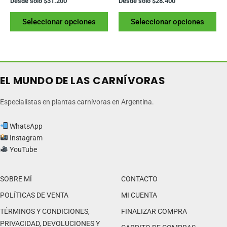
Desde solo
$
31.200
Desde solo
$
28.400
Este
Es
Seleccionar opciones
Seleccionar opciones
producto
pr
tiene
tie
varias
var
variantes.
var
Las
La
EL MUNDO DE LAS CARNÍVORAS
opciones
op
se
se
Especialistas en plantas carnívoras en Argentina.
pueden
pu
elegir
ele
WhatsApp
en
en
Instagram
la
la
YouTube
página
pág
del
del
SOBRE MÍ
CONTACTO
producto
pr
POLÍTICAS DE VENTA
MI CUENTA
TÉRMINOS Y CONDICIONES,
FINALIZAR COMPRA
PRIVACIDAD, DEVOLUCIONES Y