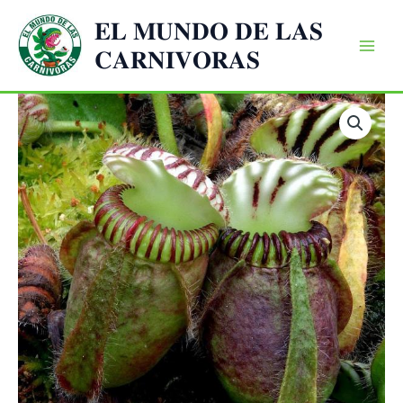
Ir
𝐄𝐋 𝐌𝐔𝐍𝐃𝐎 𝐃𝐄 𝐋𝐀𝐒
al
𝐂𝐀𝐑𝐍𝐈𝐕𝐎𝐑𝐀𝐒
contenido