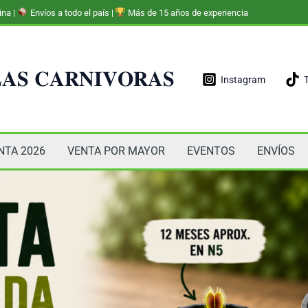
ina |
Envíos a todo el país |
Más de 15 años de experiencia
𝐀𝐒 𝐂𝐀𝐑𝐍𝐈𝐕𝐎𝐑𝐀𝐒
Instagram
NTA 2026
VENTA POR MAYOR
EVENTOS
ENVÍOS