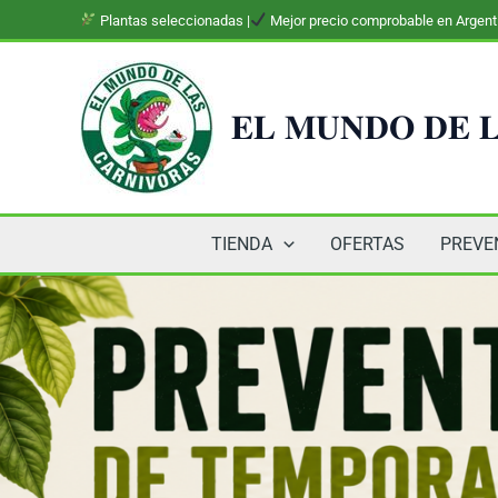
Ir
Plantas seleccionadas |
Mejor precio comprobable en Argent
al
contenido
𝐄𝐋 𝐌𝐔𝐍𝐃𝐎 𝐃𝐄 𝐋
TIENDA
OFERTAS
PREVE