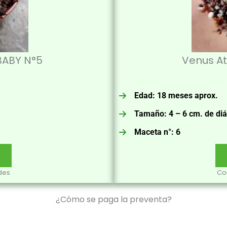
BABY N°5
Venus A
Edad: 18 meses aprox.
Tamaño: 4 – 6 cm. de di
Maceta n°: 6
des
Co
¿Cómo se paga la preventa?