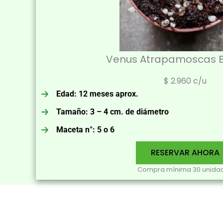
Venus Atrapamoscas 
$ 2.960 c/u
Edad: 12 meses aprox.
Tamaño: 3 – 4 cm. de diámetro
Maceta n°: 5 o 6
RESERVAR AHORA
Compra mínima 30 unida