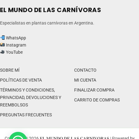
EL MUNDO DE LAS CARNÍVORAS
Especialistas en plantas carnívoras en Argentina.
WhatsApp
Instagram
YouTube
SOBRE MÍ
CONTACTO
POLÍTICAS DE VENTA
MI CUENTA
TÉRMINOS Y CONDICIONES,
FINALIZAR COMPRA
PRIVACIDAD, DEVOLUCIONES Y
CARRITO DE COMPRAS
REEMBOLSOS
PREGUNTAS FRECUENTES
Copyright © 2026 𝐄𝐋 𝐌𝐔𝐍𝐃𝐎 𝐃𝐄 𝐋𝐀𝐒 𝐂𝐀𝐑𝐍𝐈𝐕𝐎𝐑𝐀𝐒 | Powered by